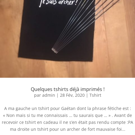
Quelques tshirts déjà imprimés !
par
admin
|
28 Fév, 2020
|
Tshirt
A ma gauche un tshirt pour Gaétan dont la phrase fétiche est :
« Non mais si tu me connaissais … tu saurais que … » . Avant de
recevoir ce tshirt en cadeau il ne s’en était pas rendu compte :PA
ma droite un tshirt pour un archer de fort mauvaise foi...