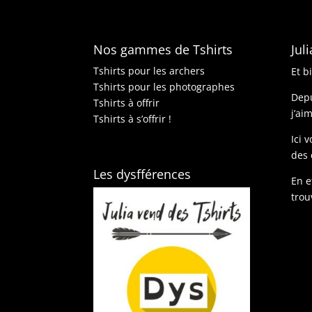
Nos gammes de Tshirts
Jul
Tshirts pour les archers
Et b
Tshirts pour les photographes
Depu
Tshirts à offrir
j’ai
Tshirts à s’offrir !
Ici 
des 
Les dysfférences
En e
trou