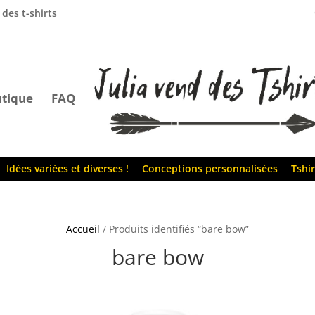
 des t-shirts
tique
FAQ
Idées variées et diverses !
Conceptions personnalisées
Tshir
Accueil
/ Produits identifiés “bare bow”
bare bow