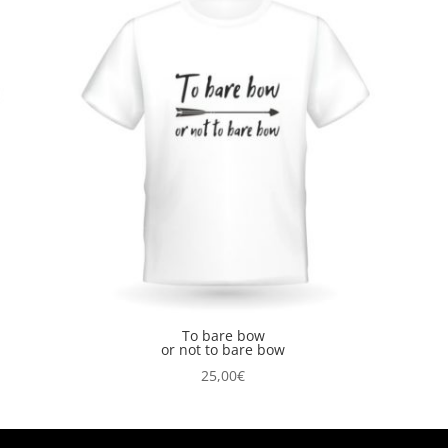
To bare bow
or not to bare bow
25,00
€