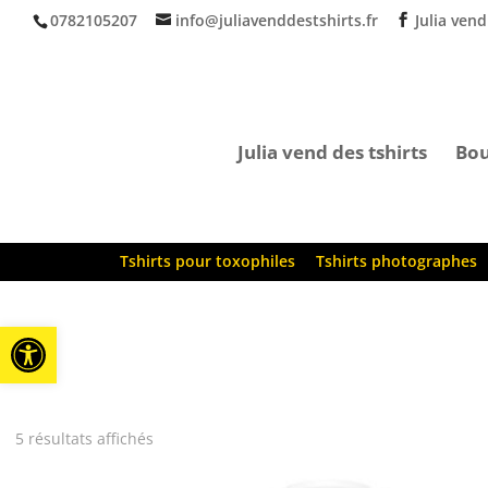
0782105207
info@juliavenddestshirts.fr
Julia vend
Julia vend des tshirts
Bou
Tshirts pour toxophiles
Tshirts photographes
Ouvrir la barre d’outils
5 résultats affichés