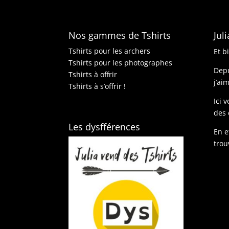
Nos gammes de Tshirts
Jul
Tshirts pour les archers
Et b
Tshirts pour les photographes
Depu
Tshirts à offrir
j’ai
Tshirts à s’offrir !
Ici 
des 
Les dysfférences
En e
trou