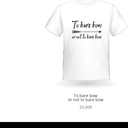
To bare bow
or not to bare bow
25,00
€