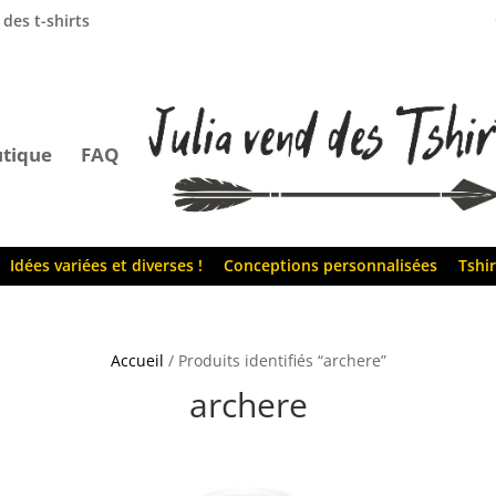
 des t-shirts
tique
FAQ
Idées variées et diverses !
Conceptions personnalisées
Tshir
Accueil
/ Produits identifiés “archere”
archere