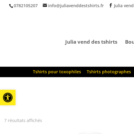
0782105207
info@juliavenddestshirts.fr
Julia vend
Julia vend des tshirts
Bou
Tshirts pour toxophiles
Tshirts photographes
Ouvrir la barre d’outils
7 résultats affichés